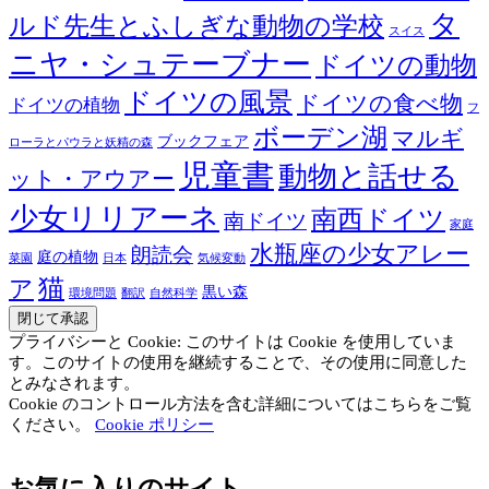
タ
ルド先生とふしぎな動物の学校
スイス
ニヤ・シュテーブナー
ドイツの動物
ドイツの風景
ドイツの食べ物
ドイツの植物
フ
ボーデン湖
マルギ
ブックフェア
ローラとパウラと妖精の森
児童書
動物と話せる
ット・アウアー
少女リリアーネ
南西ドイツ
南ドイツ
家庭
水瓶座の少女アレー
朗読会
庭の植物
菜園
日本
気候変動
猫
ア
黒い森
環境問題
翻訳
自然科学
プライバシーと Cookie: このサイトは Cookie を使用していま
す。このサイトの使用を継続することで、その使用に同意した
とみなされます。
Cookie のコントロール方法を含む詳細についてはこちらをご覧
ください。
Cookie ポリシー
お気に入りのサイト