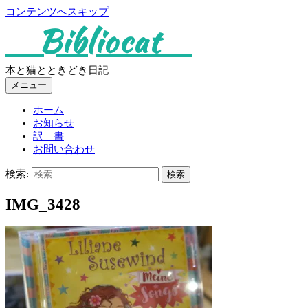
コンテンツへスキップ
Bibliocat
本と猫とときどき日記
メニュー
ホーム
お知らせ
訳 書
お問い合わせ
検索:
IMG_3428