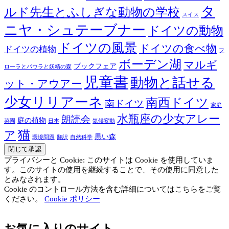
タ
ルド先生とふしぎな動物の学校
スイス
ニヤ・シュテーブナー
ドイツの動物
ドイツの風景
ドイツの食べ物
ドイツの植物
フ
ボーデン湖
マルギ
ブックフェア
ローラとパウラと妖精の森
児童書
動物と話せる
ット・アウアー
少女リリアーネ
南西ドイツ
南ドイツ
家庭
水瓶座の少女アレー
朗読会
庭の植物
菜園
日本
気候変動
猫
ア
黒い森
環境問題
翻訳
自然科学
プライバシーと Cookie: このサイトは Cookie を使用していま
す。このサイトの使用を継続することで、その使用に同意した
とみなされます。
Cookie のコントロール方法を含む詳細についてはこちらをご覧
ください。
Cookie ポリシー
お気に入りのサイト