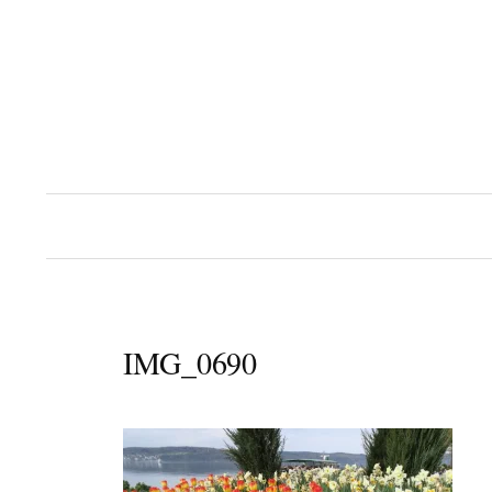
コ
ン
テ
ン
ツ
へ
ス
キ
ッ
プ
IMG_0690