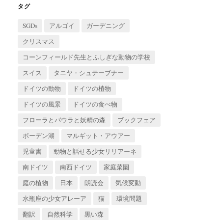
ブ
タグ
SGDs
アルゴイ
ガーデニング
クリスマス
コーンフィールド先生とふしぎな動物の学校
スイス
タニヤ・シュテーブナー
ドイツの動物
ドイツの植物
ドイツの風景
ドイツの食べ物
フローラとパウラと妖精の森
ブックフェア
ボーデン湖
マルギット・アウアー
児童書
動物と話せる少女リリアーネ
南ドイツ
南西ドイツ
家庭菜園
庭の植物
日本
朗読会
気候変動
水瓶座の少女アレーア
猫
環境問題
翻訳
自然科学
黒い森