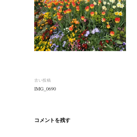
投
古い投稿
稿
IMG_0690
ナ
ビ
ゲ
コメントを残す
ー
シ