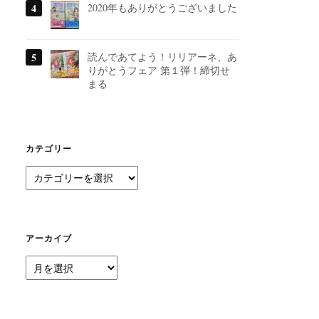
2020年もありがとうございました
読んであてよう！リリアーネ、あ
りがとうフェア 第１弾！締切せ
まる
カテゴリー
カ
テ
ゴ
リ
ー
アーカイブ
ア
ー
カ
イ