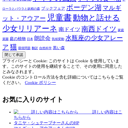
ボーデン湖
マルギ
ブックフェア
ローラとパウラと妖精の森
児童書
動物と話せる
ット・アウアー
少女リリアーネ
南西ドイツ
南ドイツ
家庭
水瓶座の少女アレー
朗読会
庭の植物
菜園
日本
気候変動
猫
ア
黒い森
環境問題
翻訳
自然科学
プライバシーと Cookie: このサイトは Cookie を使用していま
す。このサイトの使用を継続することで、その使用に同意した
とみなされます。
Cookie のコントロール方法を含む詳細についてはこちらをご覧
ください。
Cookie ポリシー
お気に入りのサイト
詳しい内容はこ
ちらから
タニヤ・シュテーブナーさんのHP