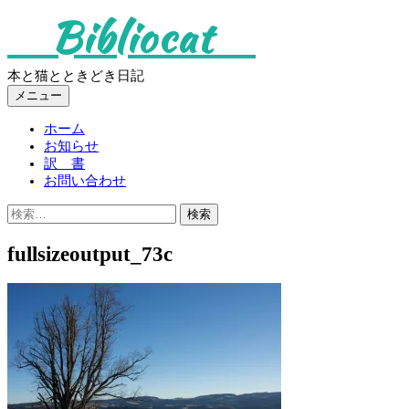
コ
Bibliocat
ン
テ
ン
本と猫とときどき日記
ツ
メニュー
へ
ス
ホーム
キ
お知らせ
ッ
訳 書
プ
お問い合わせ
検
索:
fullsizeoutput_73c