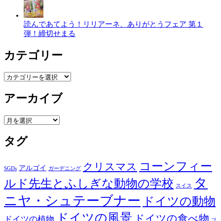
読んであてよう！リリアーネ、ありがとうフェア 第１
弾！締切せまる
カテゴリー
カ
テ
ゴ
アーカイブ
リ
ー
ア
ー
カ
タグ
イ
ブ
コーンフィー
クリスマス
アルゴイ
SGDs
ガーデニング
タ
ルド先生とふしぎな動物の学校
スイス
ニヤ・シュテーブナー
ドイツの動物
ドイツの風景
ドイツの食べ物
ドイツの植物
フ