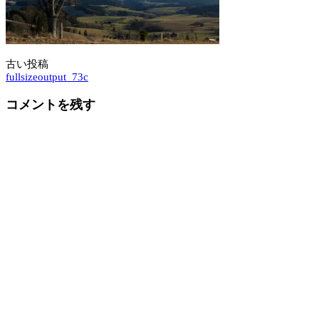
古い投稿
投
fullsizeoutput_73c
稿
コメントを残す
ナ
ビ
ゲ
ー
シ
ョ
ン