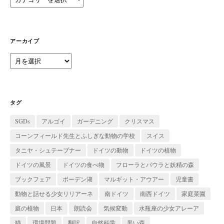
テ
ゴ
リ
ー
アーカイブ
ア
ー
カ
イ
ブ
タグ
SGDs
アルゴイ
ガーデニング
クリスマス
コーンフィールド先生とふしぎな動物の学校
スイス
タニヤ・シュテーブナー
ドイツの動物
ドイツの植物
ドイツの風景
ドイツの食べ物
フローラとパウラと妖精の森
ブックフェア
ボーデン湖
マルギット・アウアー
児童書
動物と話せる少女リリアーネ
南ドイツ
南西ドイツ
家庭菜園
庭の植物
日本
朗読会
気候変動
水瓶座の少女アレーア
猫
環境問題
翻訳
自然科学
黒い森