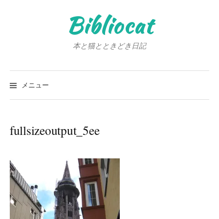
コ
Bibliocat
ン
テ
ン
本と猫とときどき日記
ツ
へ
検
ス
索:
メニュー
キ
ッ
プ
fullsizeoutput_5ee