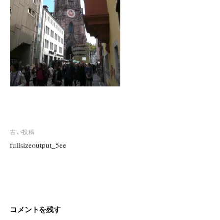
投
古い投稿
稿
fullsizeoutput_5ee
ナ
ビ
ゲ
ー
シ
コメントを残す
ョ