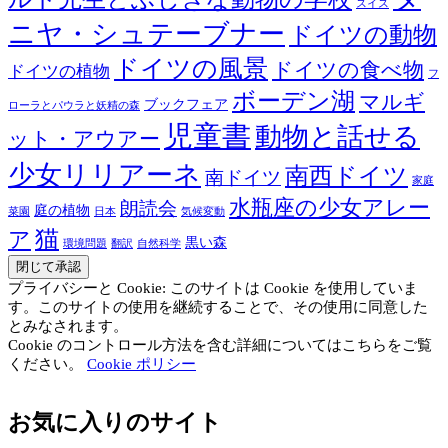
スイス
ニヤ・シュテーブナー
ドイツの動物
ドイツの風景
ドイツの食べ物
ドイツの植物
フ
ボーデン湖
マルギ
ブックフェア
ローラとパウラと妖精の森
児童書
動物と話せる
ット・アウアー
少女リリアーネ
南西ドイツ
南ドイツ
家庭
水瓶座の少女アレー
朗読会
庭の植物
菜園
日本
気候変動
猫
ア
黒い森
環境問題
翻訳
自然科学
プライバシーと Cookie: このサイトは Cookie を使用していま
す。このサイトの使用を継続することで、その使用に同意した
とみなされます。
Cookie のコントロール方法を含む詳細についてはこちらをご覧
ください。
Cookie ポリシー
お気に入りのサイト