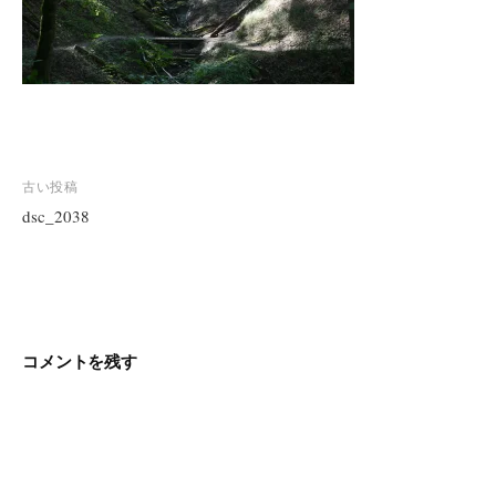
投
古い投稿
稿
dsc_2038
ナ
ビ
ゲ
ー
シ
コメントを残す
ョ
ン