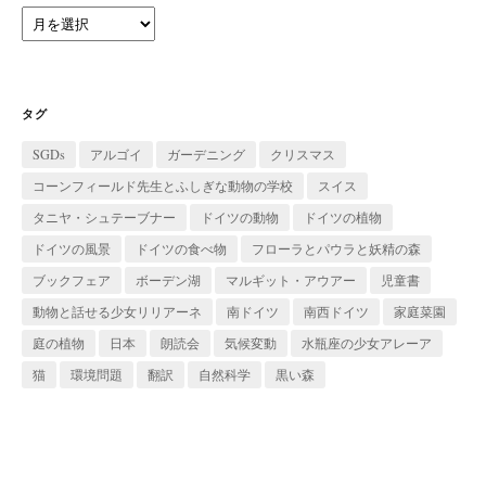
ア
ー
カ
イ
ブ
タグ
SGDs
アルゴイ
ガーデニング
クリスマス
コーンフィールド先生とふしぎな動物の学校
スイス
タニヤ・シュテーブナー
ドイツの動物
ドイツの植物
ドイツの風景
ドイツの食べ物
フローラとパウラと妖精の森
ブックフェア
ボーデン湖
マルギット・アウアー
児童書
動物と話せる少女リリアーネ
南ドイツ
南西ドイツ
家庭菜園
庭の植物
日本
朗読会
気候変動
水瓶座の少女アレーア
猫
環境問題
翻訳
自然科学
黒い森