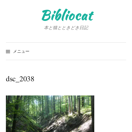
コ
Bibliocat
ン
テ
ン
本と猫とときどき日記
ツ
へ
検
ス
索:
メニュー
キ
ッ
プ
dsc_2038