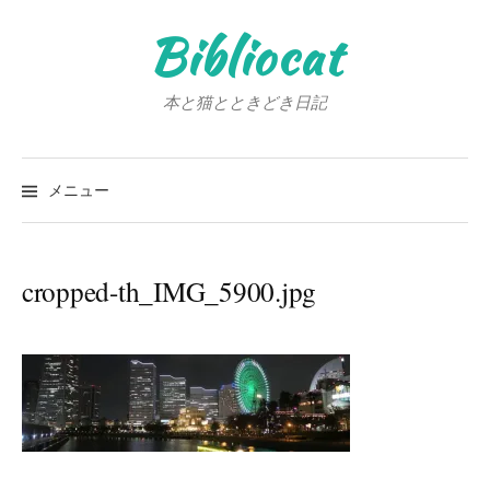
コ
Bibliocat
ン
テ
ン
本と猫とときどき日記
ツ
へ
検
ス
索:
メニュー
キ
ッ
プ
cropped-th_IMG_5900.jpg