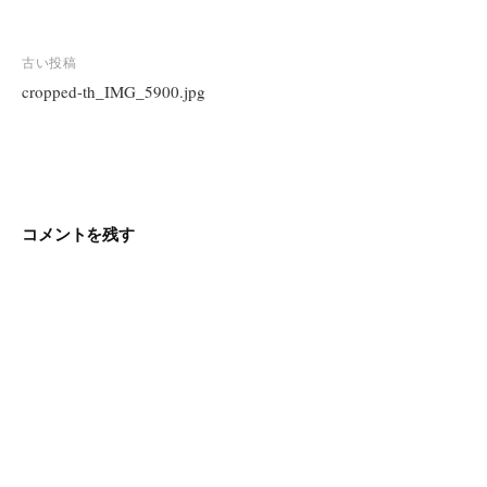
投
古い投稿
稿
cropped-th_IMG_5900.jpg
ナ
ビ
ゲ
ー
シ
コメントを残す
ョ
ン