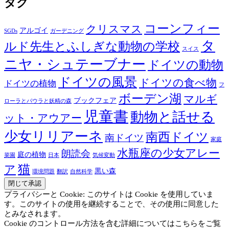
タグ
コーンフィー
クリスマス
アルゴイ
SGDs
ガーデニング
タ
ルド先生とふしぎな動物の学校
スイス
ニヤ・シュテーブナー
ドイツの動物
ドイツの風景
ドイツの食べ物
ドイツの植物
フ
ボーデン湖
マルギ
ブックフェア
ローラとパウラと妖精の森
児童書
動物と話せる
ット・アウアー
少女リリアーネ
南西ドイツ
南ドイツ
家庭
水瓶座の少女アレー
朗読会
庭の植物
菜園
日本
気候変動
猫
ア
黒い森
環境問題
翻訳
自然科学
プライバシーと Cookie: このサイトは Cookie を使用していま
す。このサイトの使用を継続することで、その使用に同意した
とみなされます。
Cookie のコントロール方法を含む詳細についてはこちらをご覧