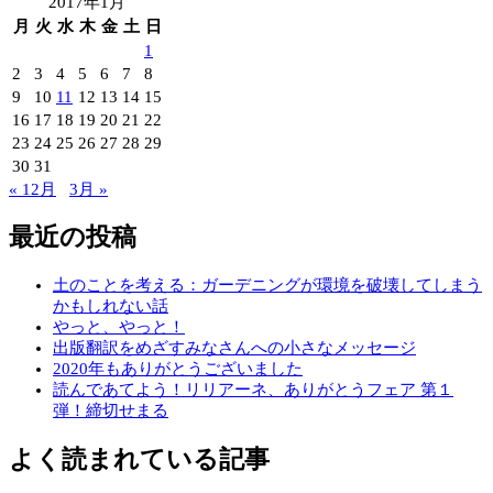
2017年1月
月
火
水
木
金
土
日
1
2
3
4
5
6
7
8
9
10
11
12
13
14
15
16
17
18
19
20
21
22
23
24
25
26
27
28
29
30
31
« 12月
3月 »
最近の投稿
土のことを考える：ガーデニングが環境を破壊してしまう
かもしれない話
やっと、やっと！
出版翻訳をめざすみなさんへの小さなメッセージ
2020年もありがとうございました
読んであてよう！リリアーネ、ありがとうフェア 第１
弾！締切せまる
よく読まれている記事