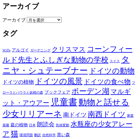
アーカイブ
アーカイブ
タグ
コーンフィー
クリスマス
アルゴイ
SGDs
ガーデニング
タ
ルド先生とふしぎな動物の学校
スイス
ニヤ・シュテーブナー
ドイツの動物
ドイツの風景
ドイツの食べ物
ドイツの植物
フ
ボーデン湖
マルギ
ブックフェア
ローラとパウラと妖精の森
児童書
動物と話せる
ット・アウアー
少女リリアーネ
南西ドイツ
南ドイツ
家庭
水瓶座の少女アレー
朗読会
庭の植物
菜園
日本
気候変動
猫
ア
黒い森
環境問題
翻訳
自然科学