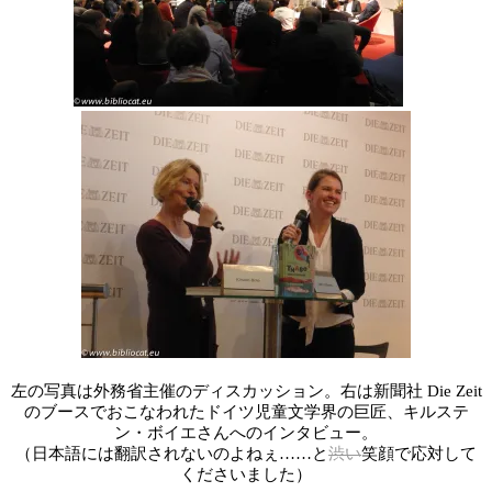
左の写真は外務省主催のディスカッション。右は新聞社 Die Zeit
のブースでおこなわれたドイツ児童文学界の巨匠、キルステ
ン・ボイエさんへのインタビュー。
（
日本語には翻訳されないのよねぇ……
と
渋い
笑顔で応対して
くださいました）