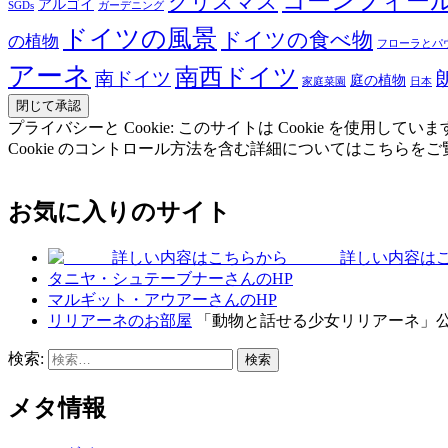
コーンフィー
クリスマス
アルゴイ
SGDs
ガーデニング
ドイツの風景
ドイツの食べ物
の植物
フローラとパ
アーネ
南西ドイツ
南ドイツ
庭の植物
家庭菜園
日本
プライバシーと Cookie: このサイトは Cookie を
Cookie のコントロール方法を含む詳細についてはこちらを
お気に入りのサイト
詳しい内容はこ
タニヤ・シュテーブナーさんのHP
マルギット・アウアーさんのHP
リリアーネのお部屋
「動物と話せる少女リリアーネ」
検索:
メタ情報