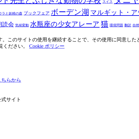
タニ
ルド先生とふしぎな動物の学校
スイス
ボーデン湖
マルギット・ア
ブックフェア
ウラと妖精の森
猫
水瓶座の少女アレーア
朗読会
気候変動
環境問題
翻訳
自
使用しています。このサイトの使用を継続することで、その使用に同意し
ご覧ください。
Cookie ポリシー
ちらから
公式サイト