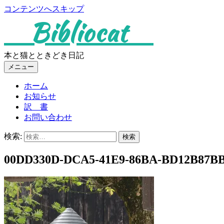
コンテンツへスキップ
Bibliocat
本と猫とときどき日記
メニュー
ホーム
お知らせ
訳 書
お問い合わせ
検索:
00DD330D-DCA5-41E9-86BA-BD12B87BB