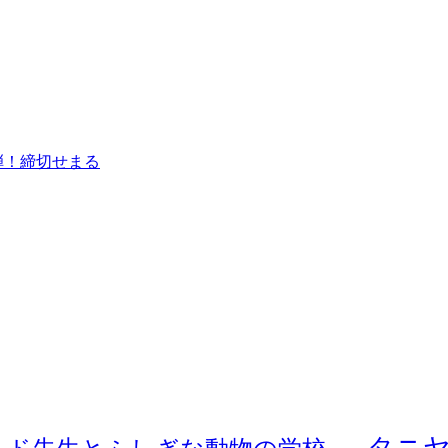
弾！締切せまる